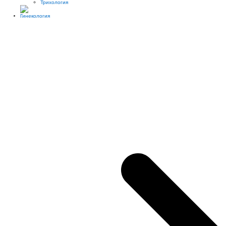
Трихология
Гинекология