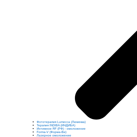
Фототерапия Lumecca (Люмекка)
Терапия INDIBA (ИНДИБА)
Интимное RF (РФ) - омоложение
Forma-V (Форма-Ви)
Лазерное омоложение