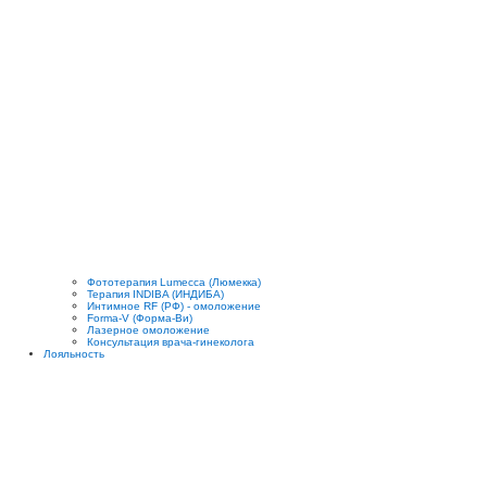
Фототерапия Lumecca (Люмекка)
Терапия INDIBA (ИНДИБА)
Интимное RF (РФ) - омоложение
Forma-V (Форма-Ви)
Лазерное омоложение
Консультация врача-гинеколога
Лояльность