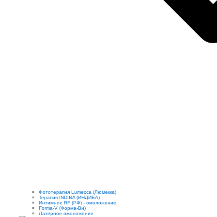
Фототерапия Lumecca (Люмекка)
Терапия INDIBA (ИНДИБА)
Интимное RF (РФ) - омоложение
Forma-V (Форма-Ви)
Лазерное омоложение