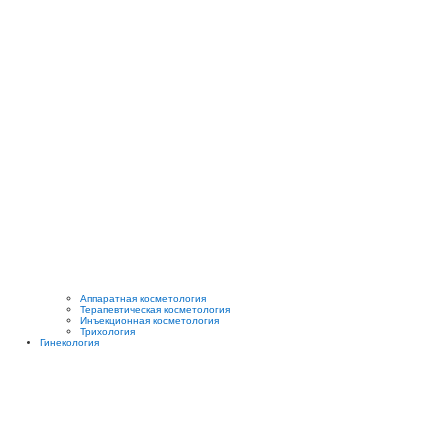
Аппаратная косметология
Терапевтическая косметология
Инъекционная косметология
Трихология
Гинекология