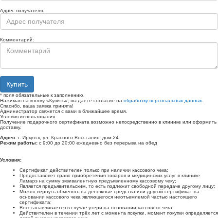
Адрес получателя:
Комментарий:
Купить
*
поля обязательные к заполнению.
Нажимая на кнопку «Купить», вы даете согласие на
обработку персональных данных
.
Спасибо, ваша заявка принята!
Администратор свяжется с вами в ближайшее время.
Условия использования
Получение подарочного сертификата возможно непосредственно в клинике или оформить
доставку.
Адрес:
г. Иркутск, ул. Красного Восстания, дом 24
Режим работы:
с 9:00 до 20:00 ежедневно без перерыва на обед
Условия:
Сертификат действителен только при наличии кассового чека;
Предоставляет право приобретения товаров и медицинских услуг в клинике
Ламарэ на сумму эквивалентную предъявленному кассовому чеку;
Является предъявительским, то есть подлежит свободной передаче другому лицу;
Можно вернуть обменять на денежные средства или другой сертификат на
основании кассового чека являющегося неотъемлемой частью настоящего
сертификата;
Восстанавливается в случае утери на основании кассового чека;
Действителен в течении трёх лет с момента покупки, момент покупки определяется