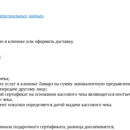
персональных данных
.
о в клинике или оформить доставку.
д
чека;
их услуг в клинике Ламарэ на сумму эквивалентную предъявлен
 передаче другому лицу;
ой сертификат на основании кассового чека являющегося неотъе
 чека;
ент покупки определяется датой выдачи кассового чека.
инала подарочного сертификата, разница доплачивается;