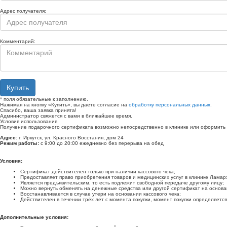
Адрес получателя:
Комментарий:
Купить
*
поля обязательные к заполнению.
Нажимая на кнопку «Купить», вы даете согласие на
обработку персональных данных
.
Спасибо, ваша заявка принята!
Администратор свяжется с вами в ближайшее время.
Условия использования
Получение подарочного сертификата возможно непосредственно в клинике или оформить 
Адрес:
г. Иркутск, ул. Красного Восстания, дом 24
Режим работы:
с 9:00 до 20:00 ежедневно без перерыва на обед
Условия:
Сертификат действителен только при наличии кассового чека;
Предоставляет право приобретения товаров и медицинских услуг в клинике Ламар
Является предъявительским, то есть подлежит свободной передаче другому лицу;
Можно вернуть обменять на денежные средства или другой сертификат на основа
Восстанавливается в случае утери на основании кассового чека;
Действителен в течении трёх лет с момента покупки, момент покупки определяется
Дополнительные условия: