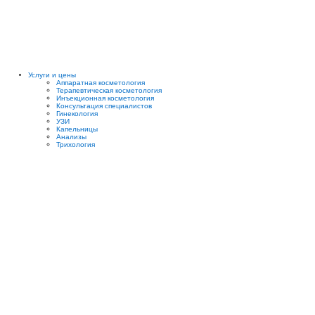
Услуги и цены
Аппаратная косметология
Терапевтическая косметология
Инъекционная косметология
Консультация специалистов
Гинекология
УЗИ
Капельницы
Анализы
Трихология