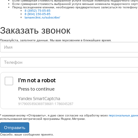
Если суммарная стоимость выбранной услуги больше номинала подарочного серт
Если суммарная стоимость выбранной услуги меньше номинала подарочного серт
Перед посещением клиники, необходимо предварительно записаться по телефону 
8 (3952) 75-05-85
8 (904) 150-05-85
lamareclinic.ru/subscribe/
Заказать звонок
Пожалуйста, заполните данные. Мы вам перезвоним в ближайшее время.
* нажимая кнопку «Отправить», я даю свое согласие на обработку моих
персональных дан
использования метрической программы Яндекс.Метрики.
Отправить
Спасибо, ваше сообщение принято.