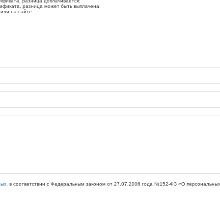
ификата, разница доплачивается;
ификата, разница может быть выплачена;
или на сайте:
ных
, в соответствии с Федеральным законом от 27.07.2006 года №152-ФЗ «О персональных