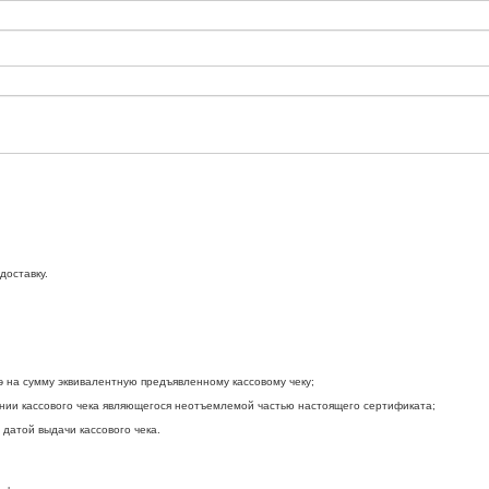
доставку.
э на сумму эквивалентную предъявленному кассовому чеку;
нии кассового чека являющегося неотъемлемой частью настоящего сертификата;
 датой выдачи кассового чека.